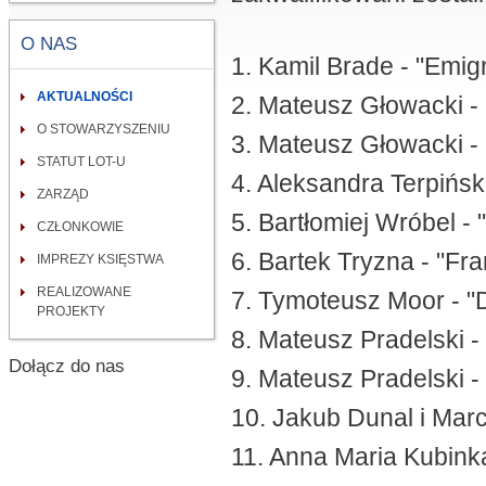
O NAS
1. Kamil Brade - "Emig
AKTUALNOŚCI
2. Mateusz Głowacki -
O STOWARZYSZENIU
3. Mateusz Głowacki - 
STATUT LOT-U
4. Aleksandra Terpińsk
ZARZĄD
5. Bartłomiej Wróbel - "
CZŁONKOWIE
6. Bartek Tryzna - "Fr
IMPREZY KSIĘSTWA
REALIZOWANE
7. Tymoteusz Moor - 
PROJEKTY
8. Mateusz Pradelski - 
Dołącz do nas
9. Mateusz Pradelski -
10. Jakub Dunal i Mar
11. Anna Maria Kubink