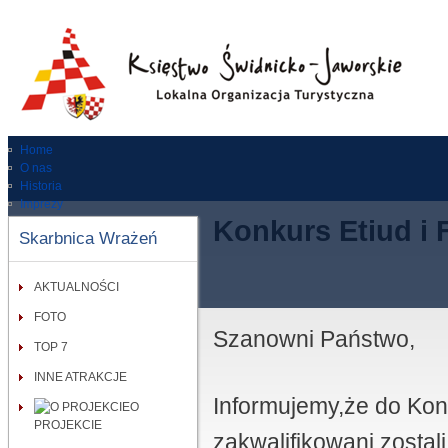
Home
O nas
Historia
Imprezy
Dla turysty
Konkurs Etiud i 
Skarbnica Wrażeń
Zabytki
RODO
Kontakt
AKTUALNOŚCI
Wypożycz rower
FOTO
Szanowni Państwo,
TOP 7
INNE ATRAKCJE
Informujemy,że do Kon
O
PROJEKCIE
zakwalifikowani zostali