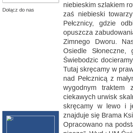
niebieskim szlakiem r
Dołącz do nas
zaś niebieski towarz
Pełcznicy, gdzie od
opuszcza zabudowania 
Zimnego Dworu. Nas
Osiedle Słoneczne, g
Świebodzic docieramy 
Tutaj skręcamy w praw
nad Pełcznicą z mał
wygodnym traktem z
ciekawych urwisk skaln
skręcamy w lewo i j
znajduje się Brama Ksi
Opracowano na podsta