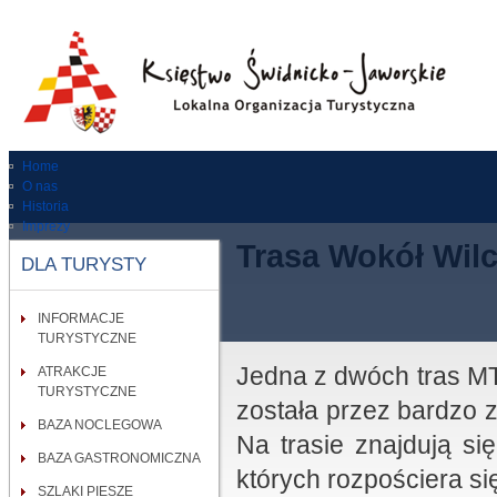
Home
O nas
Historia
Imprezy
Dla turysty
Trasa Wokół Wilc
DLA TURYSTY
Zabytki
RODO
Kontakt
INFORMACJE
Wypożycz rower
TURYSTYCZNE
Jedna z dwóch tras M
ATRAKCJE
TURYSTYCZNE
została przez bardzo 
BAZA NOCLEGOWA
Na trasie znajdują si
BAZA GASTRONOMICZNA
których rozpościera s
SZLAKI PIESZE