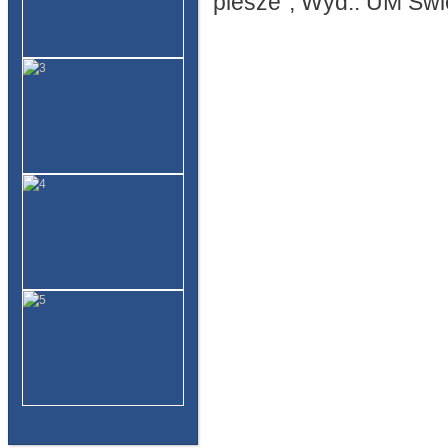
piesze”, Wyd.: UM Św