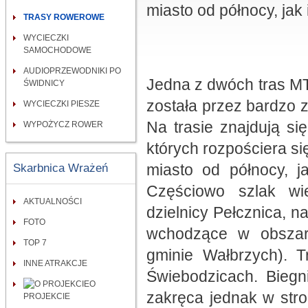
miasto od północy, jak
TRASY ROWEROWE
WYCIECZKI
SAMOCHODOWE
AUDIOPRZEWODNIKI PO
Jedna z dwóch tras M
ŚWIDNICY
została przez bardzo 
WYCIECZKI PIESZE
Na trasie znajdują si
WYPOŻYCZ ROWER
których rozpościera s
miasto od północy, j
Skarbnica Wrażeń
Częściowo szlak wi
AKTUALNOŚCI
dzielnicy Pełcznica, n
FOTO
wchodzące w obszar
TOP 7
gminie Wałbrzych). T
INNE ATRAKCJE
Świebodzicach. Biegn
O
zakręca jednak w stron
PROJEKCIE