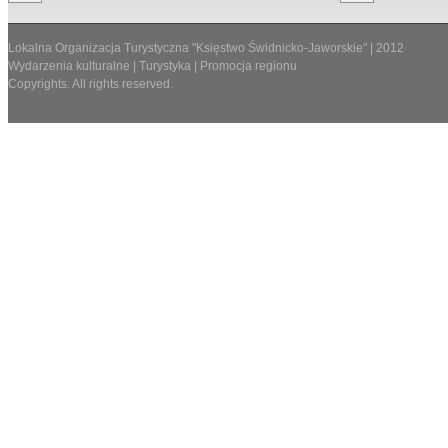
Lokalna Organizacja Turystyczna "Księstwo Świdnicko-Jaworskie" | 2012
Wydarzenia kulturalne | Turystyka | Promocja regionu
Copyrights. All rights reserved.