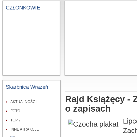
CZŁONKOWIE
Skarbnica Wrażeń
Rajd Książęcy - 
AKTUALNOŚCI
o zapisach
FOTO
Lipc
TOP 7
Zac
INNE ATRAKCJE