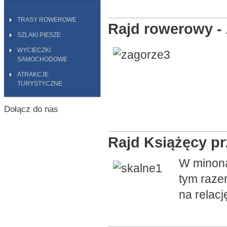
TRASY ROWEROWE
Rajd rowerowy - 
SZLAKI PIESZE
WYCIECZKI
SAMOCHODOWE
ATRAKCJE
TURYSTYCZNE
Dołącz do nas
Rajd Książęcy prz
W minoną
tym raze
na relacj