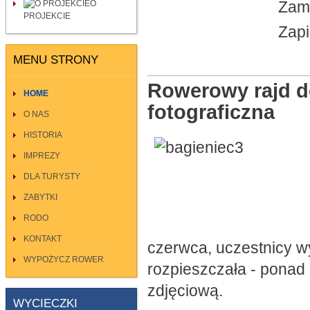
Zame
O
PROJEKCIE
Zapi
MENU STRONY
Rowerowy rajd do
HOME
fotograficzna
O NAS
HISTORIA
IMPREZY
DLA TURYSTY
ZABYTKI
RODO
KONTAKT
czerwca, uczestnicy w
WYPOŻYCZ ROWER
rozpieszczała - ponad 
zdjęciową.
WYCIECZKI