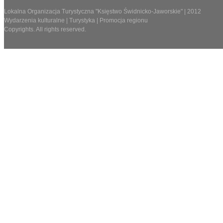
Lokalna Organizacja Turystyczna "Księstwo Świdnicko-Jaworskie" | 2012
Wydarzenia kulturalne | Turystyka | Promocja regionu
Copyrights. All rights reserved.