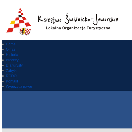
Home
O nas
Historia
Imprezy
Dla turysty
Zabytki
RODO
Kontakt
Wypożycz rower