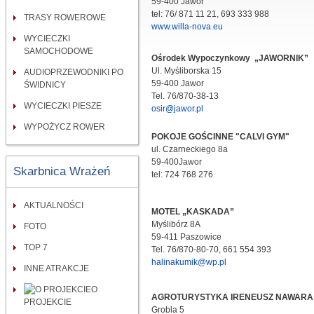
59-400 Jawor
tel: 76/ 871 11 21, 693 333 988
TRASY ROWEROWE
www.willa-nova.eu
WYCIECZKI
SAMOCHODOWE
Ośrodek Wypoczynkowy „JAWORNIK”
Ul. Myśliborska 15
AUDIOPRZEWODNIKI PO
59-400 Jawor
ŚWIDNICY
Tel. 76/870-38-13
WYCIECZKI PIESZE
osir@jawor.pl
WYPOŻYCZ ROWER
POKOJE GOŚCINNE "CALVI GYM"
ul. Czarneckiego 8a
59-400Jawor
Skarbnica Wrażeń
tel: 724 768 276
AKTUALNOŚCI
MOTEL „KASKADA”
Myślibórz 8A
FOTO
59-411 Paszowice
TOP 7
Tel. 76/870-80-70, 661 554 393
halinakumik@wp.pl
INNE ATRAKCJE
O
AGROTURYSTYKA IRENEUSZ NAWARA
PROJEKCIE
Grobla 5