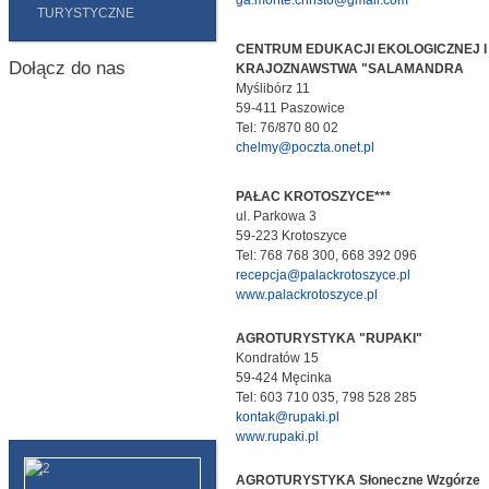
ga.monte.christo@gmail.com
TURYSTYCZNE
CENTRUM EDUKACJI EKOLOGICZNEJ I
Dołącz do nas
KRAJOZNAWSTWA "SALAMANDRA
Myślibórz 11
59-411 Paszowice
Tel: 76/870 80 02
chelmy@poczta.onet.pl
PAŁAC KROTOSZYCE***
ul. Parkowa 3
59-223 Krotoszyce
Tel: 768 768 300, 668 392 096
recepcja@palackrotoszyce.pl
www.palackrotoszyce.pl
AGROTURYSTYKA "RUPAKI"
Kondratów 15
59-424 Męcinka
Tel: 603 710 035, 798 528 285
kontak@rupaki.pl
www.rupaki.pl
AGROTURYSTYKA Słoneczne Wzgórze