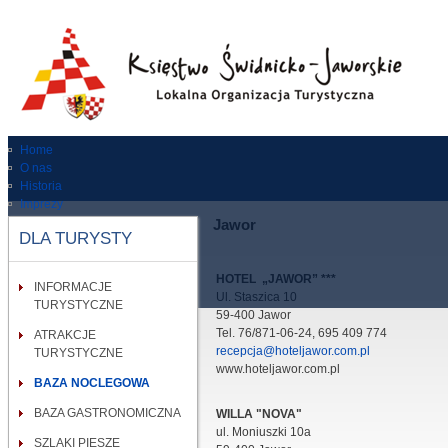
Home
O nas
Historia
Imprezy
Dla turysty
Jawor
DLA TURYSTY
Zabytki
RODO
Kontakt
HOTEL „JAWOR” ***
INFORMACJE
Wypożycz rower
Ul. Staszica 10
TURYSTYCZNE
59-400 Jawor
Tel. 76/871-06-24, 695 409 774
ATRAKCJE
recepcja@hoteljawor.com.pl
TURYSTYCZNE
www.hoteljawor.com.pl
BAZA NOCLEGOWA
BAZA GASTRONOMICZNA
WILLA "NOVA"
ul. Moniuszki 10a
SZLAKI PIESZE