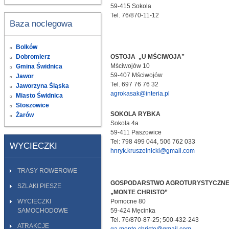
59-415 Sokola
Tel. 76/870-11-12
Baza noclegowa
Bolków
Dobromierz
OSTOJA „U MŚCIWOJA”
Mściwojów 10
Gmina Świdnica
59-407 Mściwojów
Jawor
Tel. 697 76 76 32
Jaworzyna Śląska
agrokasak@interia.pl
Miasto Świdnica
Stoszowice
SOKOLA RYBKA
Żarów
Sokola 4a
59-411 Paszowice
Tel: 798 499 044, 506 762 033
WYCIECZKI
hnryk.kruszelnicki@gmail.com
TRASY ROWEROWE
GOSPODARSTWO AGROTURYSTYCZN
SZLAKI PIESZE
„MONTE CHRISTO”
WYCIECZKI
Pomocne 80
SAMOCHODOWE
59-424 Męcinka
Tel. 76/870-87-25; 500-432-243
ATRAKCJE