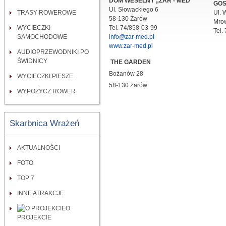
DOM WESELNY „ŻAR - MED”
GOS
Ul. Słowackiego 6
TRASY ROWEROWE
Ul. 
58-130 Żarów
Mrow
WYCIECZKI
Tel. 74/858-03-99
Tel.
SAMOCHODOWE
info@zar-med.pl
www.zar-med.pl
AUDIOPRZEWODNIKI PO
ŚWIDNICY
THE GARDEN
Bożanów 28
WYCIECZKI PIESZE
58-130 Żarów
WYPOŻYCZ ROWER
Skarbnica Wrażeń
AKTUALNOŚCI
FOTO
TOP 7
INNE ATRAKCJE
O
PROJEKCIE