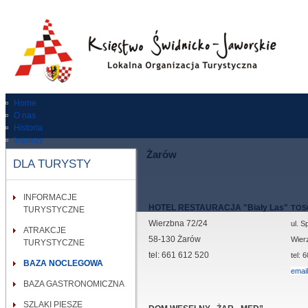
Home
O nas
Historia
Imprezy
Dla turysty
Żarów
DLA TURYSTY
Zabytki
RODO
Kontakt
INFORMACJE
Wypożycz rower
HOTEL RESTAURACJA "Biały Las"
TOS
TURYSTYCZNE
Wierzbna 72/24
ul. S
ATRAKCJE
58-130 Żarów
Wier
TURYSTYCZNE
tel: 661 612 520
tel: 
BAZA NOCLEGOWA
emai
BAZA GASTRONOMICZNA
SZLAKI PIESZE