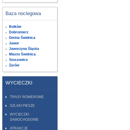
Baza noclegowa
Bolków
Dobromierz
Gmina Świdnica
Jawor
Jaworzyna Śląska
Miasto Świdnica
Stoszowice
Żarów
WYCIECZKI
TRASY ROWEROWE
SZLAKI PIESZE
WYCIECZKI
SAMOCHODOWE
ATRAKCJE